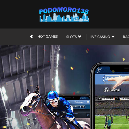
HOT GAMES
SLOTS
LIVE CASINO
RA