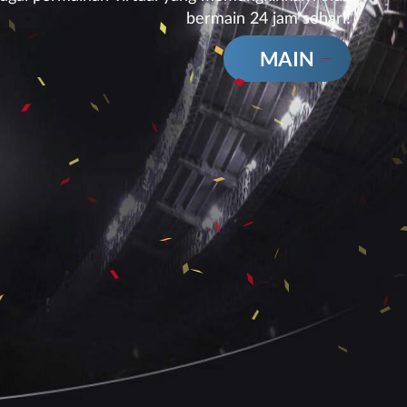
bermain 24 jam sehari!
MAIN