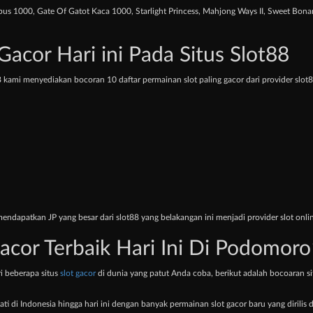
us 1000, Gate Of Gatot Kaca 1000, Starlight Princess, Mahjong Ways II, Sweet Bona
Gacor Hari ini Pada Situs Slot88
88 kami menyediakan bocoran 10 daftar permainan slot paling gacor dari provider slo
 mendapatkan JP yang besar dari slot88 yang belakangan ini menjadi provider slot onlin
acor Terbaik Hari Ini Di Podomor
i beberapa situs
slot gacor
di dunia yang patut Anda coba, berikut adalah bocoaran 
ati di Indonesia hingga hari ini dengan banyak permainan slot gacor baru yang dirilis