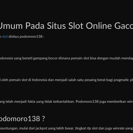
Umum Pada Situs Slot Online Ga
in
slot
disitus podomoro138 :
i indonesia yang berarti gampang bocor dimana pemain slot bisa dengan mudah mendapa
ti oleh pemain slot di Indonesia dan menjadi salah satu pesaing berat bagi pragmatic pl
ang telah menjadi fakta yang tidak terbantahkan. Podomoro138 juga memberikan winrat
 Podomoro138 ?
tungan, mulai dari jackpot yang lebih besar, tingkat rtp slot dan juga winrate yang