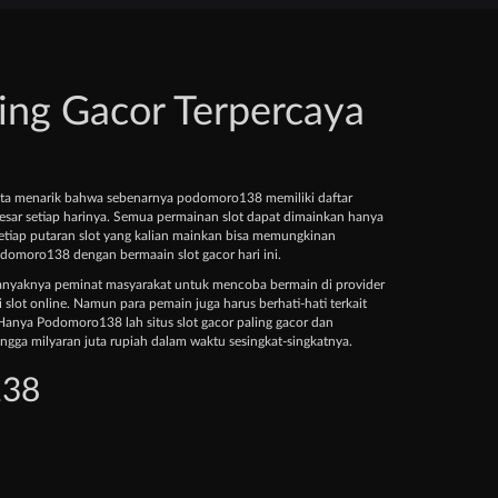
ing Gacor Terpercaya
 fakta menarik bahwa sebenarnya podomoro138 memiliki daftar
besar setiap harinya. Semua permainan slot dapat dimainkan hanya
setiap putaran slot yang kalian mainkan bisa memungkinan
domoro138 dengan bermaain slot gacor hari ini.
 banyaknya peminat masyarakat untuk mencoba bermain di provider
slot online. Namun para pemain juga harus berhati-hati terkait
. Hanya Podomoro138 lah situs slot gacor paling gacor dan
ngga milyaran juta rupiah dalam waktu sesingkat-singkatnya.
138