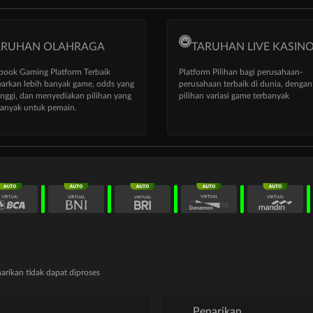
ARUHAN OLAHRAGA
TARUHAN LIVE KASIN
book Gaming Platform Terbaik
Platform Pilihan bagi perusahaan-
rkan lebih banyak game, odds yang
perusahaan terbaik di dunia, dengan
tinggi, dan menyediakan pilihan yang
pilihan variasi game terbanyak
banyak untuk pemain.
arikan tidak dapat diproses
Penarikan