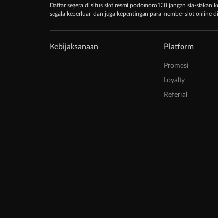
Daftar segera di situs slot resmi podomoro138 jangan sia-siakan 
segala keperluan dan juga kepentingan para member slot online di
Kebijaksanaan
Platform
Promosi
Loyalty
Referral