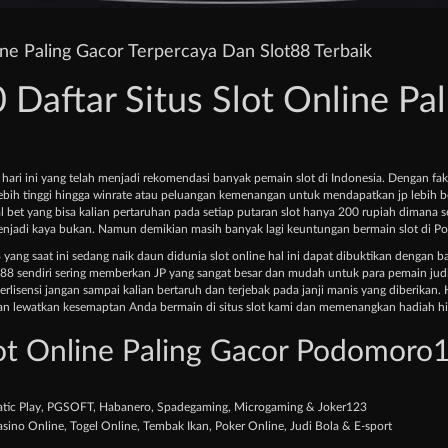
e Paling Gacor Terpercaya Dan Slot88 Terbaik
tar Situs Slot Online Pal
24 hari ini yang telah menjadi rekomendasi banyak pemain slot di Indonesia. Dengan
g lebih tinggi hingga winrate atau peluangan kemenangan untuk mendapatkan jp lebih 
 bet yang bisa kalian pertaruhan pada setiap putaran slot hanya 200 rupiah dimana 
njadi kaya bukan. Namun demikian masih banyak lagi keuntungan bermain slot di Po
yang saat ini sedang naik daun didunia slot online hal ini dapat dibuktikan dengan
lot88 sendiri sering memberkan JP yang sangat besar dan mudah untuk para pemain judi 
erlisensi jangan sampai kalian bertaruh dan terjebak pada janji manis yang diberikan
ngan lewatkan kesemaptan Anda bermain di situs slot kami dan memenangkan hadiah hi
lot Online Paling Gacor Podomoro
atic Play, PGSOFT, Habanero, Spadegaming, Microgaming & Joker123
asino Online, Togel Online, Tembak Ikan, Poker Online, Judi Bola & E-sport