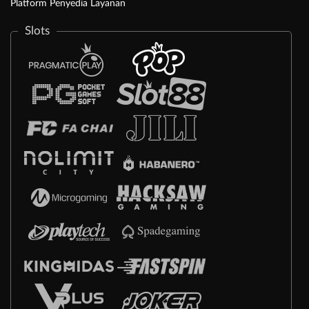
Platform Penyedia Layanan
Slots