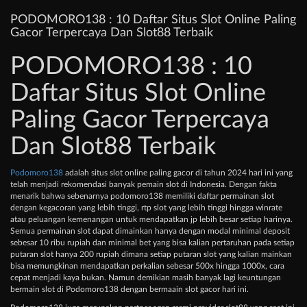
PODOMORO138 : 10 Daftar Situs Slot Online Paling
Gacor Terpercaya Dan Slot88 Terbaik
PODOMORO138 : 10
Daftar Situs Slot Online
Paling Gacor Terpercaya
Dan Slot88 Terbaik
Podomoro138
adalah situs slot online paling gacor di tahun 2024 hari ini yang
telah menjadi rekomendasi banyak pemain slot di Indonesia. Dengan fakta
menarik bahwa sebenarnya podomoro138 memiliki daftar permainan slot
dengan kegacoran yang lebih tinggi, rtp slot yang lebih tinggi hingga winrate
atau peluangan kemenangan untuk mendapatkan jp lebih besar setiap harinya.
Semua permainan slot dapat dimainkan hanya dengan modal minimal deposit
sebesar 10 ribu rupiah dan minimal bet yang bisa kalian pertaruhan pada setiap
putaran slot hanya 200 rupiah dimana setiap putaran slot yang kalian mainkan
bisa memungkinan mendapatkan perkalian sebesar 500x hingga 1000x, cara
cepat menjadi kaya bukan. Namun demikian masih banyak lagi keuntungan
bermain slot di Podomoro138 dengan bermaain slot gacor hari ini.