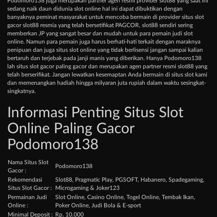
Podomoro138 juga merupakan partner agen resmi provider slot88 yang saat ini
sedang naik daun didunia slot online hal ini dapat dibuktikan dengan
banyaknya peminat masyarakat untuk mencoba bermain di provider situs slot
gacor slot88 resmia yang telah bersetifikat PAGCOR, slot88 sendiri sering
memberkan JP yang sangat besar dan mudah untuk para pemain judi slot
online. Namun para pemain juga harus berhati-hati terkait dengan maraknya
penipuan dan juga situs slot online yang tidak berlisensi jangan sampai kalian
bertaruh dan terjebak pada janji manis yang diberikan. Hanya Podomoro138
lah situs slot gacor paling gacor dan merupakan agen partner resmi slot88 yang
telah berserifikat. Jangan lewatkan kesemaptan Anda bermain di situs slot kami
dan memenangkan hadiah hingga milyaran juta rupiah dalam waktu sesingkat-
singkatnya.
Informasi Penting Situs Slot
Online Paling Gacor
Podomoro138
Nama Situs Slot
Podomoro138
Gacor :
Rekomendasi
Slot88, Pragmatic Play, PGSOFT, Habanero, Spadegaming,
Situs Slot Gacor :
Microgaming & Joker123
Permainan Judi
Slot Online, Casino Online, Togel Online, Tembak Ikan,
Online :
Poker Online, Judi Bola & E-sport
Minimal Deposit :
Rp. 10.000