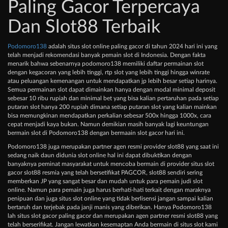
Paling Gacor Terpercaya
Dan Slot88 Terbaik
Podomoro138
adalah situs slot online paling gacor di tahun 2024 hari ini yang
telah menjadi rekomendasi banyak pemain slot di Indonesia. Dengan fakta
menarik bahwa sebenarnya podomoro138 memiliki daftar permainan slot
dengan kegacoran yang lebih tinggi, rtp slot yang lebih tinggi hingga winrate
atau peluangan kemenangan untuk mendapatkan jp lebih besar setiap harinya.
Semua permainan slot dapat dimainkan hanya dengan modal minimal deposit
sebesar 10 ribu rupiah dan minimal bet yang bisa kalian pertaruhan pada setiap
putaran slot hanya 200 rupiah dimana setiap putaran slot yang kalian mainkan
bisa memungkinan mendapatkan perkalian sebesar 500x hingga 1000x, cara
cepat menjadi kaya bukan. Namun demikian masih banyak lagi keuntungan
bermain slot di Podomoro138 dengan bermaain slot gacor hari ini.
Podomoro138 juga merupakan partner agen resmi provider slot88 yang saat ini
sedang naik daun didunia slot online hal ini dapat dibuktikan dengan
banyaknya peminat masyarakat untuk mencoba bermain di provider situs slot
gacor slot88 resmia yang telah bersetifikat PAGCOR, slot88 sendiri sering
memberkan JP yang sangat besar dan mudah untuk para pemain judi slot
online. Namun para pemain juga harus berhati-hati terkait dengan maraknya
penipuan dan juga situs slot online yang tidak berlisensi jangan sampai kalian
bertaruh dan terjebak pada janji manis yang diberikan. Hanya Podomoro138
lah situs slot gacor paling gacor dan merupakan agen partner resmi slot88 yang
telah berserifikat. Jangan lewatkan kesemaptan Anda bermain di situs slot kami