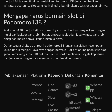
menjadi fakta yang tidak terbantahkan. Podomoro138 juga memberikan
winrate, bocoran rtp slot yang lebih tinggi dibandingkan situs slot gacor lainnya.
Mengapa harus bermain slot di
Podomoro138 ?
Podomoro138 menjadi situs slot resmi yang memberikan banyak keuntungan,
mulai dari jackpot yang lebih besar, tingkat rtp slot dan juga winrate yang lebih
tinggi dan masih banyak keuntungan lainnya.
Daftar segera di situs slot resmi podomoro138 jangan sia-siakan kesempatan
kalian untuk menjadi kaya raya dengan bermain judi slot online pada situs slot
gacor kami yang sudah 10 puluhan tahun berdiri melayanin segala keperluan
dan juga kepentingan para member slot online di Indonesia.
Kebijaksanaan
Platform
Kategori
Dukungan
Komunitas
Promosi
Hot
Whatsa
+62
Games
pp
Loyalty
+62
Slots
Whatsa
Referral
https://t.
pp
Live
me/putr
Casino
Telegra