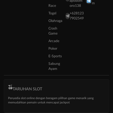
apodom
m
Race
oro138
Togel
+628123
7902549
Olahraga
Crash
Game
Arcade
Poker
E-Sports
Sabung
Ayam
TARUHAN SLOT
Penyedia slot online dengan beragam pilihan game menarik yang
memudahkan pemain untuk mencapai jackpot