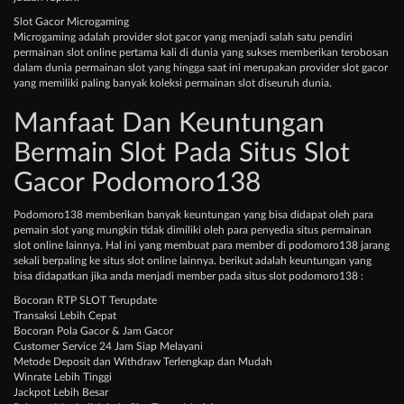
Slot Gacor Microgaming
Microgaming adalah provider slot gacor yang menjadi salah satu pendiri
permainan slot online pertama kali di dunia yang sukses memberikan terobosan
dalam dunia permainan slot yang hingga saat ini merupakan provider slot gacor
yang memiliki paling banyak koleksi permainan slot diseuruh dunia.
Manfaat Dan Keuntungan
Bermain Slot Pada Situs Slot
Gacor Podomoro138
Podomoro138 memberikan banyak keuntungan yang bisa didapat oleh para
pemain slot yang mungkin tidak dimiliki oleh para penyedia situs permainan
slot online lainnya. Hal ini yang membuat para member di podomoro138 jarang
sekali berpaling ke situs slot online lainnya. berikut adalah keuntungan yang
bisa didapatkan jika anda menjadi member pada situs slot podomoro138 :
Bocoran RTP SLOT Terupdate
Transaksi Lebih Cepat
Bocoran Pola Gacor & Jam Gacor
Customer Service 24 Jam Siap Melayani
Metode Deposit dan Withdraw Terlengkap dan Mudah
Winrate Lebih Tinggi
Jackpot Lebih Besar