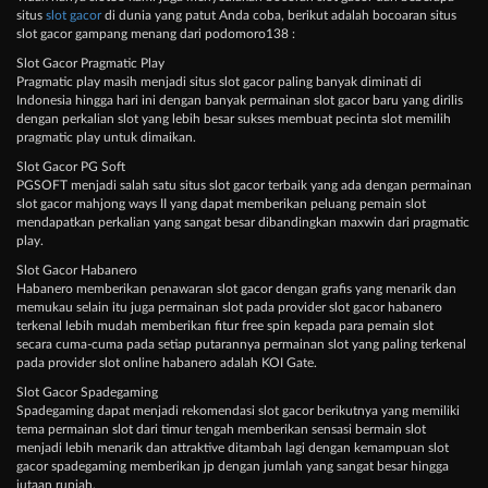
situs
slot gacor
di dunia yang patut Anda coba, berikut adalah bocoaran situs
slot gacor gampang menang dari podomoro138 :
Slot Gacor Pragmatic Play
Pragmatic play masih menjadi situs slot gacor paling banyak diminati di
Indonesia hingga hari ini dengan banyak permainan slot gacor baru yang dirilis
dengan perkalian slot yang lebih besar sukses membuat pecinta slot memilih
pragmatic play untuk dimaikan.
Slot Gacor PG Soft
PGSOFT menjadi salah satu situs slot gacor terbaik yang ada dengan permainan
slot gacor mahjong ways II yang dapat memberikan peluang pemain slot
mendapatkan perkalian yang sangat besar dibandingkan maxwin dari pragmatic
play.
Slot Gacor Habanero
Habanero memberikan penawaran slot gacor dengan grafis yang menarik dan
memukau selain itu juga permainan slot pada provider slot gacor habanero
terkenal lebih mudah memberikan fitur free spin kepada para pemain slot
secara cuma-cuma pada setiap putarannya permainan slot yang paling terkenal
pada provider slot online habanero adalah KOI Gate.
Slot Gacor Spadegaming
Spadegaming dapat menjadi rekomendasi slot gacor berikutnya yang memiliki
tema permainan slot dari timur tengah memberikan sensasi bermain slot
menjadi lebih menarik dan attraktive ditambah lagi dengan kemampuan slot
gacor spadegaming memberikan jp dengan jumlah yang sangat besar hingga
jutaan rupiah.