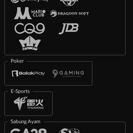
Poker
E-Sports
Sabung Ayam