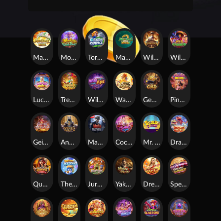
Mahjong Ways
Monkeys Wild Party
Tornado Rampage
Mahjong Ways 2
Wild Bounty Showdown
Wild Bandito
Lucky Neko
Treasures of Aztec
Wild Ape #3258
Ways of the Qilin
Gemstones Gold
Pinata Wins
Geisha's Revenge
Anubis Wrath
Mafia Mayhem
Cocktail Nights
Mr. Treasure’s Fortune
Dragon Hatch 2
Queen of Bounty
The Great Icescape
Jurassic Kingdom
Yakuza Honor
Dreams of Macau
Speed Winner