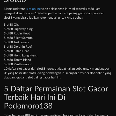
Mengikuti trend
slot online
yang belakangan ini viral seperti slot88 kami
menyediakan bocoran 10 daftar permainan slot paling gacor dari provider
slot88 yang bisa dijadikan rekomendasi untuk Anda coba :
Slot88 Qixi
Slot88 Highway King
Slot88 Robin Hoot
Slot88 Silent Samurai
Slot88 Just Jewels
Slot88 Dolphin Reef
Slot88 Safari Heat
Slot88 Hong Long Meng
Slot88 Totem Island
Slot88 Panthermoon
10 daftar slot gacor dari slot88 tersebut dapat kalian coba untuk mendapatkan
JP yang besar dari slot88 yang belakangan ini menjadi provider slot online yang
digadang-gadang slot paling gacor hari ini.
5 Daftar Permainan Slot Gacor
Terbaik Hari Ini Di
Podomoro138
Tidak hanya slot88 kami juga menyediakan bocoran slot gacor dari beberapa