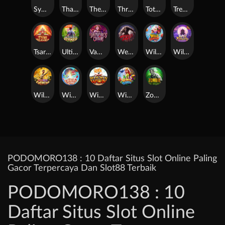
Symbols of Egypt
Thai River Wonders
The Queen's Banquet
Three Crazy Piggies
Totem Wonders
Tree of Fortune
Tsar Treasures
Ultimate Striker
Vampire's Charm
Werewolf's Hunt
Wild Coaster
Wild Fireworks
Wild Heist Cashout
Win Win Fish Prawn Crab
Win Win Won
Wings of Iguazu
Zombie Outbreak
PODOMORO138 : 10 Daftar Situs Slot Online Paling
Gacor Terpercaya Dan Slot88 Terbaik
PODOMORO138 : 10
Daftar Situs Slot Online