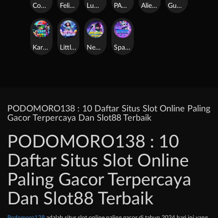
Cooking Red
Felix The Robber
Lumina Drift
PANDA BLESSING
Alien Invasion
Guardian of Gold
Kart Rush
Little Mermaid
Nexus Blade
Space Cat
PODOMORO138 : 10 Daftar Situs Slot Online Paling
Gacor Terpercaya Dan Slot88 Terbaik
PODOMORO138 : 10
Daftar Situs Slot Online
Paling Gacor Terpercaya
Dan Slot88 Terbaik
Podomoro138
adalah situs slot online paling gacor di tahun 2024 hari ini yang