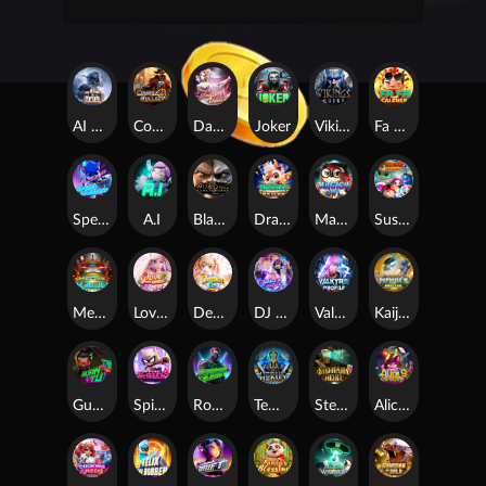
AI OF ZEUS
Cowboy Bullseye
Dance Dance Dance
Joker
Viking Quest
Fa Fa Caishen
Speed Runner
A.I
Black WuKong
Dragon Festive
Magica Owl
Sushi Avenger
Mecha Kaiju
Love Paradise
Demon Fox
DJ Maxx
Valkyrie Profile
Kaiju Battle
Guan Yu
Spider Woman
Robinhood Quest
Temple of Horus
Steampunk Heist
Alice Dream