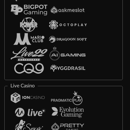
Live Casino