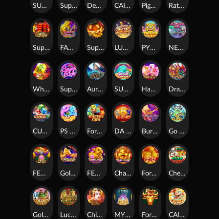
SUGAR TEDDY
Super Win
Deng Deng
CAISHEN-LUCKY SPREAD
Piggy Master
Rat of Wealth
Super Powerful
FANTASY - SOUTHEAST ASIA
Super Boom
LUCKY ACE
PYRAMID OF FLAMES
NECROMANCER SHA
What The FA
Super Rich
Aurora Wolf
SUPER LUCKY
Hand Of God
Dragon Boat Festival
CUBE?
PS Club
Fortune God
DA FU GUI
Burlesque 2
Go Clash
FEATURE BUY・SUPER POWERFUL
Golden Zongzi
FEATURE BUY - Golden Pig
Challenge・Golden Pig
Fortune Teller
Chef Husky
Golden Week
Lucky Poker 2
China Empress
MYSTIC LEGEND 2
Fortune Bull
CAISHEN DADDY