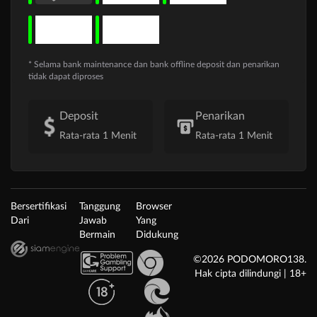
* Selama bank maintenance dan bank offline deposit dan penarikan
tidak dapat diproses
Deposit
Penarikan
Rata-rata 1 Menit
Rata-rata 1 Menit
Bersertifikasi
Tanggung
Browser
Dari
Jawab
Yang
Bermain
Didukung
©2026 PODOMORO138.
Hak cipta dilindungi | 18+