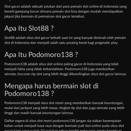
Slot gacor adalah sebuah julukan dari para pemain slot online di indonesia yang
berarti gampang bocor dimana pemain slot bisa dengan mudah mendapatkan
jakpot jika bermain di permainan slot gacor tersebut.
Apa Itu Slot88 ?
Slot88 adalah situs slot gacor terbaik saat ini yang banyak diminati oleh pemain
slot di Indonesia dan menjadi salah satu pesaing berat bagi pragmatic play.
Apa Itu Podomoro138 ?
Podomoro138 adalah situs slot online paling gacor di Indonesia yang telah
menjadi fakta yang tidak terbantahkan. Podomoro138 juga memberikan
winrate, bocoran rtp slot yang lebih tinggi dibandingkan situs slot gacor lainnya.
Mengapa harus bermain slot di
Podomoro138 ?
Podomoro138 menjadi situs slot resmi yang memberikan banyak keuntungan,
mulai dari jackpot yang lebih besar, tingkat rtp slot dan juga winrate yang lebih
tinggi dan masih banyak keuntungan lainnya.
Daftar segera di situs slot resmi podomoro138 jangan sia-siakan kesempatan
kalian untuk menjadi kaya raya dengan bermain judi slot online pada situs slot
gacor kami yang sudah 10 puluhan tahun berdiri melayanin segala keperluan