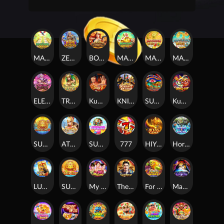
MAHJONG：ORIGIN
ZEUS OF OLYMPUS
BOUNTY EXPRESS
MAHJONG: ORIGIN 2
MAHJONG WAYS 3+
MAHJONG WAYS 3
ELECTRIC ZEUS
TREASURES OF AZTEC Z
KungFu
KNIGHT ARTHUR
SUPER AWESOME
Kung Hei
SUPER GEMS 2
ATHENA LUCKY SPREAD
SUGAR BOOM
777
HIYAS GEMS
Horde 2 Winter
LUCKY ACE 2
SUPER GEMS
My Lord
The Empire
For The Horde
Madame Caroline