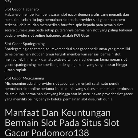
play.
Slot Gacor Habanero
Habanero memberikan penawaran slot gacor dengan grafis yang menarik dan
memukau selain itu juga permainan slot pada provider slot gacor habanero
terkenal lebih mudah memberikan fitur free spin kepada para pemain slot
secara cuma-cuma pada setiap putarannya permainan slot yang paling terkenal
pada provider slot online habanero adalah KOI Gate.
Slot Gacor Spadegaming
Spadegaming dapat menjadi rekomendasi slot gacor berikutnya yang memiliki
tema permainan slot dari timur tengah memberikan sensasi bermain slot
menjadi lebih menarik dan attraktive ditambah lagi dengan kemampuan slot
gacor spadegaming memberikan jp dengan jumlah yang sangat besar hingga
jutaan rupiah.
Slot Gacor Microgaming
Microgaming adalah provider slot gacor yang menjadi salah satu pendiri
permainan slot online pertama kali di dunia yang sukses memberikan terobosan
dalam dunia permainan slot yang hingga saat ini merupakan provider slot gacor
yang memiliki paling banyak koleksi permainan slot diseuruh dunia.
Manfaat Dan Keuntungan
Bermain Slot Pada Situs Slot
Gacor Podomoro138