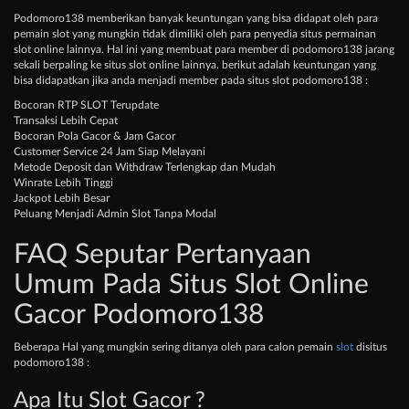
Podomoro138 memberikan banyak keuntungan yang bisa didapat oleh para
pemain slot yang mungkin tidak dimiliki oleh para penyedia situs permainan
slot online lainnya. Hal ini yang membuat para member di podomoro138 jarang
sekali berpaling ke situs slot online lainnya. berikut adalah keuntungan yang
bisa didapatkan jika anda menjadi member pada situs slot podomoro138 :
Bocoran RTP SLOT Terupdate
Transaksi Lebih Cepat
Bocoran Pola Gacor & Jam Gacor
Customer Service 24 Jam Siap Melayani
Metode Deposit dan Withdraw Terlengkap dan Mudah
Winrate Lebih Tinggi
Jackpot Lebih Besar
Peluang Menjadi Admin Slot Tanpa Modal
FAQ Seputar Pertanyaan
Umum Pada Situs Slot Online
Gacor Podomoro138
Beberapa Hal yang mungkin sering ditanya oleh para calon pemain
slot
disitus
podomoro138 :
Apa Itu Slot Gacor ?