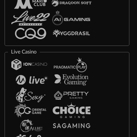
Live Casino