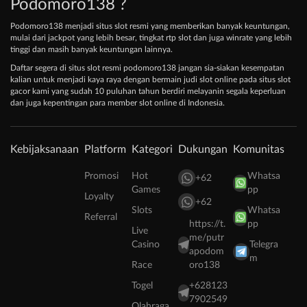
Podomoro138 ?
Podomoro138 menjadi situs slot resmi yang memberikan banyak keuntungan,
mulai dari jackpot yang lebih besar, tingkat rtp slot dan juga winrate yang lebih
tinggi dan masih banyak keuntungan lainnya.
Daftar segera di situs slot resmi podomoro138 jangan sia-siakan kesempatan
kalian untuk menjadi kaya raya dengan bermain judi slot online pada situs slot
gacor kami yang sudah 10 puluhan tahun berdiri melayanin segala keperluan
dan juga kepentingan para member slot online di Indonesia.
Kebijaksanaan
Platform
Kategori
Dukungan
Komunitas
Promosi
Hot
Whatsa
+62
Games
pp
Loyalty
+62
Slots
Whatsa
Referral
https://t.
pp
Live
me/putr
Casino
Telegra
apodom
m
Race
oro138
Togel
+628123
7902549
Olahraga