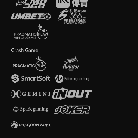
Crash Game