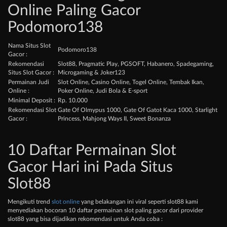
Online Paling Gacor
Podomoro138
Nama Situs Slot
Podomoro138
Gacor :
Rekomendasi
Slot88, Pragmatic Play, PGSOFT, Habanero, Spadegaming,
Situs Slot Gacor :
Microgaming & Joker123
Permainan Judi
Slot Online, Casino Online, Togel Online, Tembak Ikan,
Online :
Poker Online, Judi Bola & E-sport
Minimal Deposit :
Rp. 10.000
Rekomendasi Slot
Gate Of Olmypus 1000, Gate Of Gatot Kaca 1000, Starlight
Gacor :
Princess, Mahjong Ways II, Sweet Bonanza
10 Daftar Permainan Slot
Gacor Hari ini Pada Situs
Slot88
Mengikuti trend
slot online
yang belakangan ini viral seperti slot88 kami
menyediakan bocoran 10 daftar permainan slot paling gacor dari provider
slot88 yang bisa dijadikan rekomendasi untuk Anda coba :