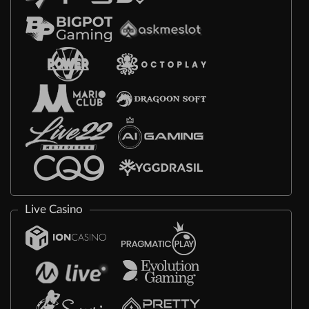
Live Casino