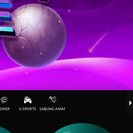
POKER
E-SPORTS
SABUNG AYAM