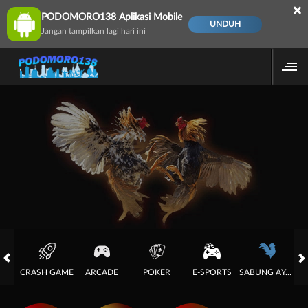
×
PODOMORO138 Aplikasi Mobile
UNDUH
Jangan tampilkan lagi hari ini
AGA
CRASH GAME
ARCADE
POKER
E-SPORTS
SABUNG AYAM