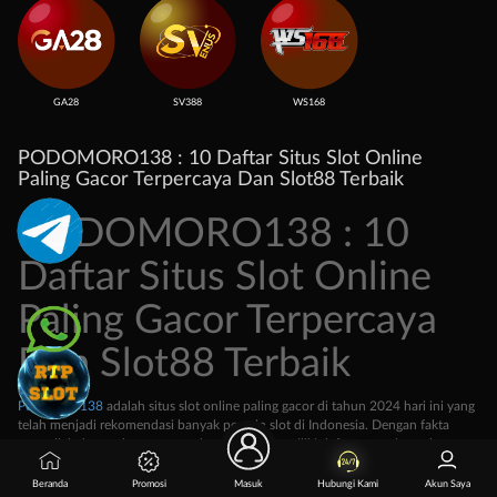
GA28
SV388
WS168
PODOMORO138 : 10 Daftar Situs Slot Online
Paling Gacor Terpercaya Dan Slot88 Terbaik
PODOMORO138 : 10
Daftar Situs Slot Online
Paling Gacor Terpercaya
Dan Slot88 Terbaik
Podomoro138
adalah situs slot online paling gacor di tahun 2024 hari ini yang
telah menjadi rekomendasi banyak pemain slot di Indonesia. Dengan fakta
menarik bahwa sebenarnya podomoro138 memiliki daftar permainan slot
dengan kegacoran yang lebih tinggi, rtp slot yang lebih tinggi hingga winrate
atau peluangan kemenangan untuk mendapatkan jp lebih besar setiap harinya.
Beranda
Promosi
Masuk
Hubungi Kami
Akun Saya